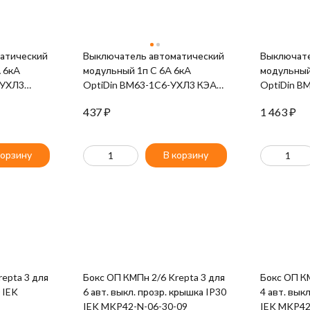
атический
Выключатель автоматический
Выключате
 6кА
модульный 1п C 6А 6кА
модульный
-УХЛ3
OptiDin BM63-1C6-УХЛ3 КЭАЗ
OptiDin B
260515
КЭАЗ 2607
437
₽
1 463
₽
корзину
В корзину
epta 3 для
Бокс ОП КМПн 2/6 Krepta 3 для
Бокс ОП КМПн 2/4 
0 IEK
6 авт. выкл. прозр. крышка IP30
4 авт. вык
IEK MKP42-N-06-30-09
IEK MKP42