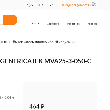
+7 (978) 207-36-26
sale@energomost.ru
Войти
Сравнение
Избранное
Корзина
ьные
Выключатель автоматический модульный
 GENERICA IEK MVA25-3-050-C
6 × 0.04 м
464
₽