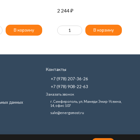
2 244
₽
2
В корзину
В корзину
Контакты
+7 (978) 207-36-26
+7 (978) 908-22-63
Заказать звонок
г. Симферополь, ул. Мамеди Эмир-Усеина,
ьных данных
14, офис 107
sale@energomost.ru