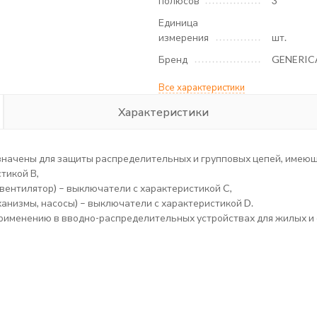
полюсов
3
Единица
измерения
шт.
Бренд
GENERIC
Все характеристики
Характеристики
ачены для защиты распределительных и групповых цепей, имеющи
тикой В,
вентилятор) – выключатели с характеристикой C,
анизмы, насосы) – выключатели с характеристикой D.
рименению в вводно-распределительных устройствах для жилых и