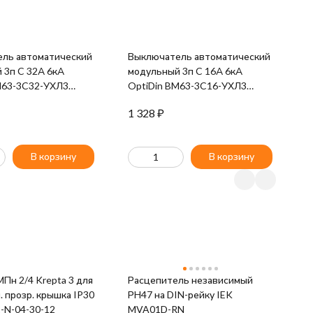
ль автоматический
Выключатель автоматический
В
 3п C 32А 6кА
модульный 3п C 16А 6кА
м
M63-3C32-УХЛ3
OptiDin BM63-3C16-УХЛ3
4
96
КЭАЗ 260791
m
1 328
₽
2
В корзину
В корзину
Krepta 3 для
Расцепитель независимый
Ш
л. прозр. крышка IP30
РН47 на DIN-рейку IEK
P
-N-04-30-12
MVA01D-RN
P