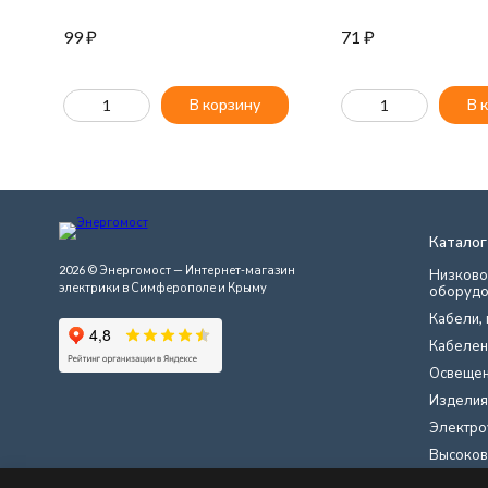
99
₽
71
₽
В корзину
В 
Каталог
2026 © Энергомост — Интернет-магазин
Низково
электрики в Симферополе и Крыму
оборудо
Кабели, 
Кабелен
Освеще
Изделия
Электро
Высоков
Инструме