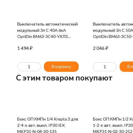
Выключатель автоматический
Выключатель автом
модульный 3п C 40А 6кА
модульный 3п C 50А
OptiDin BM63-3C40-УХЛ3
OptiDin BM63-3C50
КЭАЗ 260798
КЭАЗ 260800
1 494
₽
2 046
₽
В корзину
В 
C этим товаром покупают
Бокс ОП КМПн 1/4 Krepta 3 для
Бокс ОП КМПн 1/2 Kr
2-4-х авт. выкл. IP30 IEK
1-2-х авт. выкл. IP3
MKP31-N-04-30-135
MKP31-N-02-30-252