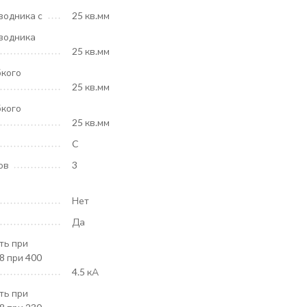
водника с
25 кв.мм
водника
25 кв.мм
бкого
25 кв.мм
бкого
25 кв.мм
C
ов
3
Нет
Да
ть при
8 при 400
4.5 кА
ть при