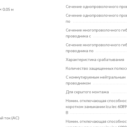
Сечение однопроволочного про
× 0.05 м
Сечение однопроволочного про
по
Сечение многопроволочного ги
проводника с
Сечение многопроволочного ги
проводника по
Характеристика срабатывания
Количество защищенных полюс
С коммутируемым нейтральным
проводником
Для скрытого монтажа
Номин. отключающая способнос
коротком замыкании icu iec 6089
В
й ток (AC)
Номин. отключающая способнос