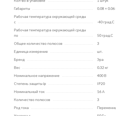
Кол-во в упаковке
1 штук
Габариты
0.08 × 0.06 
Рабочая температура окружающей среды
с
-40 град.C
Рабочая температура окружающей среды
по
50 град.C
Общее количество полюсов
3
Единица измерения
шт.
Бренд
Эра
Вес
0.32 кг
Номинальное напряжение
400 В
Степень защиты ip
IP20
Номинальный ток
16 А
Количество полюсов
3
Род тока
Переменны
Частота с
50 Гц