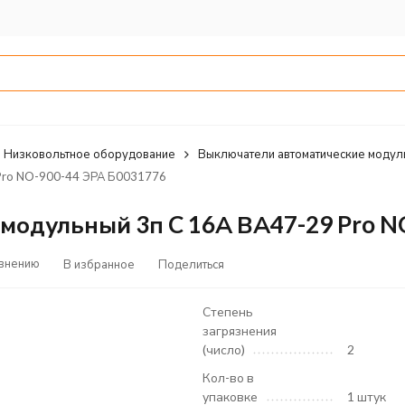
Низковольтное оборудование
Выключатели автоматические модул
 Pro NO-900-44 ЭРА Б0031776
модульный 3п C 16А ВА47-29 Pro N
авнению
В избранное
Поделиться
Степень
загрязнения
(число)
2
Кол-во в
упаковке
1 штук