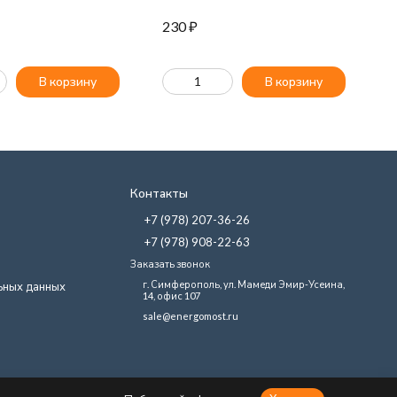
230
₽
8
В корзину
В корзину
Контакты
+7 (978) 207-36-26
+7 (978) 908-22-63
Заказать звонок
г. Симферополь, ул. Мамеди Эмир-Усеина,
ьных данных
14, офис 107
sale@energomost.ru