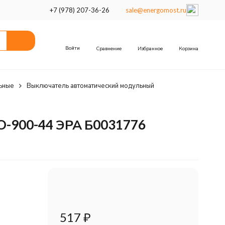
+7 (978) 207-36-26
sale@energomost.ru
Войти
Сравнение
Избранное
Корзина
ьные
Выключатель автоматический модульный
O-900-44 ЭРА Б0031776
517
₽