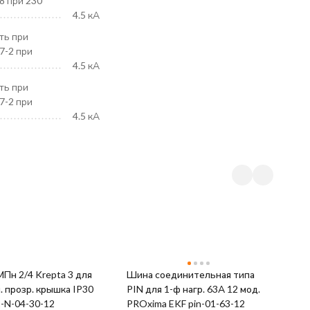
8 при 230
4.5 кА
ть при
7-2 при
4.5 кА
ть при
7-2 при
4.5 кА
Krepta 3 для
Шина соединительная типа
Ш
л. прозр. крышка IP30
PIN для 1-ф нагр. 63А 12 мод.
P
-N-04-30-12
PROxima EKF pin-01-63-12
Ш