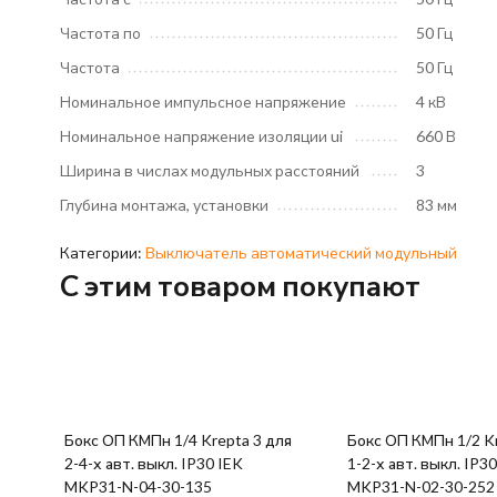
Частота по
50 Гц
Частота
50 Гц
Номинальное импульсное напряжение
4 кВ
Номинальное напряжение изоляции ui
660 В
Ширина в числах модульных расстояний
3
Глубина монтажа, установки
83 мм
Категории:
Выключатель автоматический модульный
C этим товаром покупают
Бокс ОП КМПн 1/4 Krepta 3 для
Бокс ОП КМПн 1/2 Kr
2-4-х авт. выкл. IP30 IEK
1-2-х авт. выкл. IP3
MKP31-N-04-30-135
MKP31-N-02-30-252