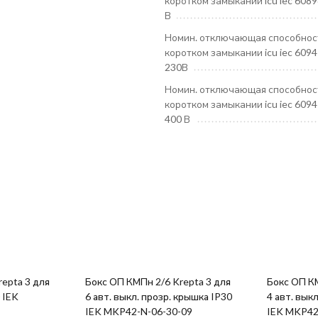
коротком замыкании icu iec 6089
В
Номин. отключающая способнос
коротком замыкании icu iec 6094
230В
Номин. отключающая способнос
коротком замыкании icu iec 6094
400 В
epta 3 для
Бокс ОП КМПн 2/6 Krepta 3 для
Бокс ОП КМПн 2/4 
0 IEK
6 авт. выкл. прозр. крышка IP30
4 авт. вык
IEK MKP42-N-06-30-09
IEK MKP42