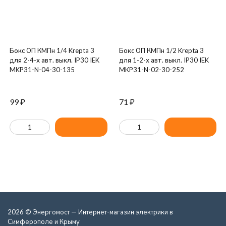
Бокс ОП КМПн 1/4 Krepta 3
Бокс ОП КМПн 1/2 Krepta 3
для 2-4-х авт. выкл. IP30 IEK
для 1-2-х авт. выкл. IP30 IEK
MKP31-N-04-30-135
MKP31-N-02-30-252
99
₽
71
₽
2026 © Энергомост — Интернет-магазин электрики в
Симферополе и Крыму