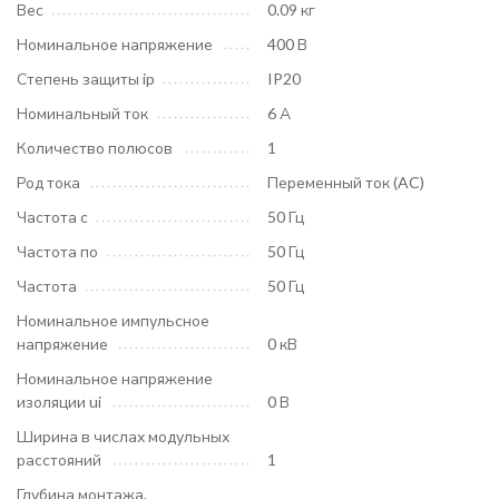
Вес
0.09 кг
Номинальное напряжение
400 В
Степень защиты ip
IP20
Номинальный ток
6 А
Количество полюсов
1
Род тока
Переменный ток (AC)
Частота с
50 Гц
Частота по
50 Гц
Частота
50 Гц
Номинальное импульсное
напряжение
0 кВ
Номинальное напряжение
изоляции ui
0 В
Ширина в числах модульных
расстояний
1
Глубина монтажа,