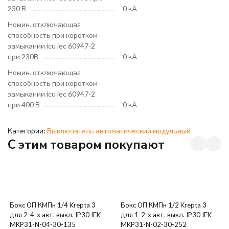
230 В
0 кА
Номин. отключающая
способность при коротком
замыкании icu iec 60947-2
при 230В
0 кА
Номин. отключающая
способность при коротком
замыкании icu iec 60947-2
при 400 В
0 кА
Категории:
Выключатель автоматический модульный
C этим товаром покупают
Бокс ОП КМПн 1/4 Krepta 3
Бокс ОП КМПн 1/2 Krepta 3
для 2-4-х авт. выкл. IP30 IEK
для 1-2-х авт. выкл. IP30 IEK
MKP31-N-04-30-135
MKP31-N-02-30-252