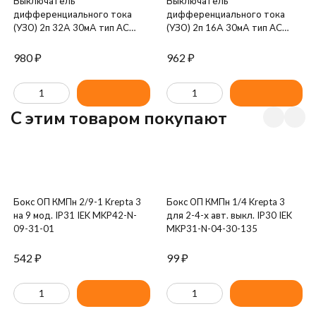
Выключатель
Выключатель
дифференциального тока
дифференциального тока
(УЗО) 2п 32А 30мА тип AC
(УЗО) 2п 16А 30мА тип AC
ВД1-63 GENERICA IEK MDV15-
ВД1-63 GENERICA IEK MDV15-
2-032-030
2-016-030
980
₽
962
₽
C этим товаром покупают
Бокс ОП КМПн 2/9-1 Krepta 3
Бокс ОП КМПн 1/4 Krepta 3
на 9 мод. IP31 IEK MKP42-N-
для 2-4-х авт. выкл. IP30 IEK
09-31-01
MKP31-N-04-30-135
542
₽
99
₽