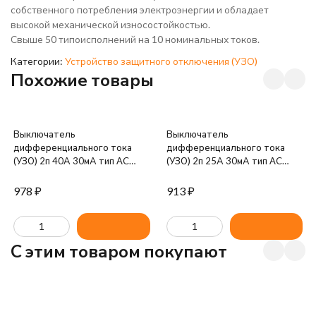
собственного потребления электроэнергии и обладает
высокой механической износостойкостью.
Свыше 50 типоисполнений на 10 номинальных токов.
Категории:
Устройство защитного отключения (УЗО)
Похожие товары
Выключатель
Выключатель
дифференциального тока
дифференциального тока
(УЗО) 2п 40А 30мА тип AC
(УЗО) 2п 25А 30мА тип AC
ВД1-63 GENERICA IEK MDV15-
ВД1-63 GENERICA IEK MDV15-
2-040-030
2-025-030
978
₽
913
₽
C этим товаром покупают