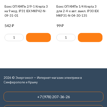
Бокс ОП КМПн 2/9-1 Krepta 3
Бокс ОП КМПн 1/4 Krepta 3
на 9 мод. IP31 IEK MKP42-N-
для 2-4-х авт. выкл. IP30 IEK
09-31-01
MKP31-N-04-30-135
542
₽
99
₽
2026 © Энергомост — Интернет-магазин электрики в
Симферополе и Крыму
+7 (978) 207-36-26