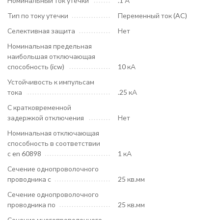
Номинальный ток утечки
.1 А
Тип по току утечки
Переменный ток (AC)
Селективная защита
Нет
Номинальная предельная
наибольшая отключающая
способность (icw)
10 кА
Устойчивость к импульсам
тока
.25 кА
С кратковременной
задержкой отключения
Нет
Номинальная отключающая
способность в соответствии
с en 60898
1 кА
Сечение однопроволочного
проводника с
25 кв.мм
Сечение однопроволочного
проводника по
25 кв.мм
Сечение многопроволочного