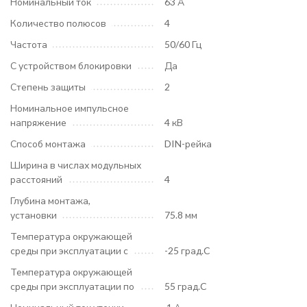
Номинальный ток
63 А
Количество полюсов
4
Частота
50/60 Гц
С устройством блокировки
Да
Степень защиты
2
Номинальное импульсное
напряжение
4 кВ
Способ монтажа
DIN-рейка
Ширина в числах модульных
расстояний
4
Глубина монтажа,
установки
75.8 мм
Температура окружающей
среды при эксплуатации с
-25 град.C
Температура окружающей
среды при эксплуатации по
55 град.C