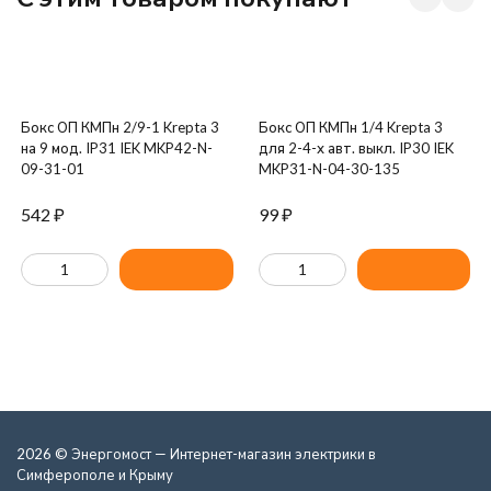
Бокс ОП КМПн 2/9-1 Krepta 3
Бокс ОП КМПн 1/4 Krepta 3
на 9 мод. IP31 IEK MKP42-N-
для 2-4-х авт. выкл. IP30 IEK
09-31-01
MKP31-N-04-30-135
542
₽
99
₽
2026 © Энергомост — Интернет-магазин электрики в
Симферополе и Крыму