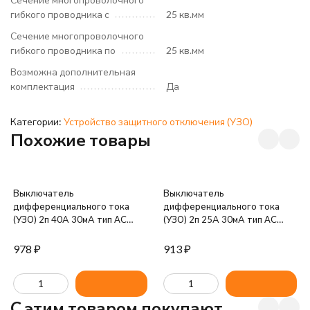
гибкого проводника с
25 кв.мм
Сечение многопроволочного
гибкого проводника по
25 кв.мм
Возможна дополнительная
комплектация
Да
Категории:
Устройство защитного отключения (УЗО)
Похожие товары
Выключатель
Выключатель
дифференциального тока
дифференциального тока
(УЗО) 2п 40А 30мА тип AC
(УЗО) 2п 25А 30мА тип AC
ВД1-63 GENERICA IEK MDV15-
ВД1-63 GENERICA IEK MDV15-
2-040-030
2-025-030
978
₽
913
₽
C этим товаром покупают