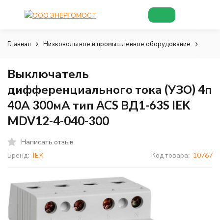
Главная
Низковольтное и промышленное оборудование
Низк
Выключатель
дифференциального тока (УЗО) 4п
40А 300мА тип ACS ВД1-63S IEK
MDV12-4-040-300
Написать отзыв
Бренд:
IEK
Код товара:
10767