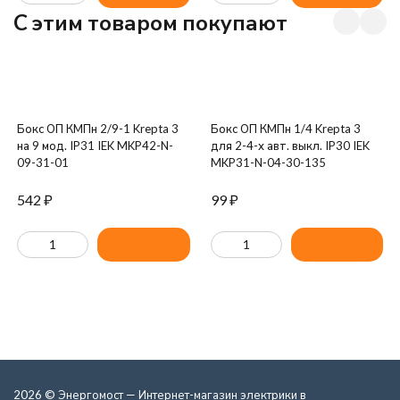
C этим товаром покупают
Бокс ОП КМПн 2/9-1 Krepta 3
Бокс ОП КМПн 1/4 Krepta 3
на 9 мод. IP31 IEK MKP42-N-
для 2-4-х авт. выкл. IP30 IEK
09-31-01
MKP31-N-04-30-135
542
₽
99
₽
2026 © Энергомост — Интернет-магазин электрики в