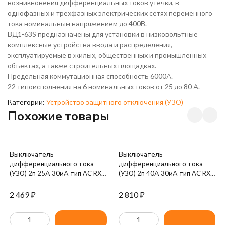
возникновения дифференциальных токов утечки, в
однофазных и трехфазных электрических сетях переменного
тока номинальным напряжением до 400В.
ВД1-63S предназначены для установки в низковольтные
комплексные устройства ввода и распределения,
эксплуатируемые в жилых, общественных и промышленных
объектах, а также строительных площадках.
Предельная коммутационная способность 6000А.
22 типоисполнения на 6 номинальных токов от 25 до 80 А.
Категории:
Устройство защитного отключения (УЗО)
Похожие товары
Выключатель
Выключатель
дифференциального тока
дифференциального тока
(УЗО) 2п 25А 30мА тип AC RX3
(УЗО) 2п 40А 30мА тип AC RX3
Leg 402024
Leg 402025
2 469
₽
2 810
₽