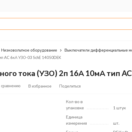
Низковольтное оборудование
Выключатели дифференциальные м
ип AC 6кА УЗО-03 SchE 14050DEK
го тока (УЗО) 2п 16А 10мА тип AC
 сравнению
В избранное
Поделиться
Кол-во в
упаковке
1 штук
Единица
измерения
шт.