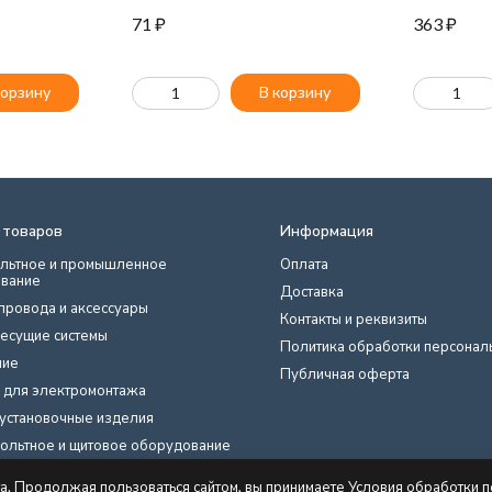
71
₽
363
₽
корзину
В корзину
 товаров
Информация
льтное и промышленное
Оплата
вание
Доставка
провода и аксессуары
Контакты и реквизиты
есущие системы
Политика обработки персонал
ние
Публичная оферта
 для электромонтажа
установочные изделия
ольтное и щитовое оборудование
нты, техника
та. Продолжая пользоваться сайтом, вы принимаете Условия обработки