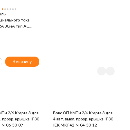
ель
иального тока
2А 30мА тип AC
K MDV10-2-032-030
В корзину
Пн 2/6 Krepta 3 для
Бокс ОП КМПн 2/4 Krepta 3 для
Ш
л. прозр. крышка IP30
4 авт. выкл. прозр. крышка IP30
P
-N-06-30-09
IEK MKP42-N-04-30-12
P