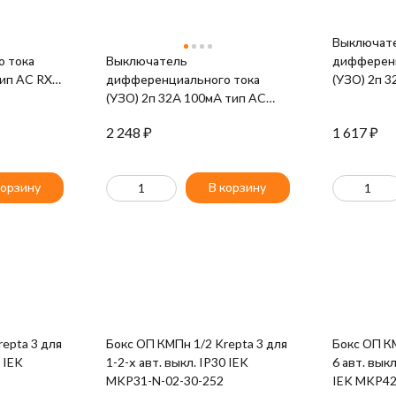
Выключат
 тока
Выключатель
дифференц
тип AC RX3
дифференциального тока
(УЗО) 2п 3
(УЗО) 2п 32А 100мА тип AC
ВД1-63 IE
ВД-100 (электромех.) PROxima
2 248
₽
1 617
₽
EKF elcb-2-32-100-em-pro
корзину
В корзину
epta 3 для
Бокс ОП КМПн 1/2 Krepta 3 для
Бокс ОП КМ
0 IEK
1-2-х авт. выкл. IP30 IEK
6 авт. вык
MKP31-N-02-30-252
IEK MKP42