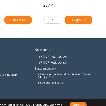
257
₽
2
В корзину
В корзину
Контакты
+7 (978) 207-36-26
+7 (978) 908-22-63
Заказать звонок
г. Симферополь, ул. Мамеди Эмир-Усеина,
ьных данных
14, офис 107
sale@energomost.ru
Хорошо
 персональных данных и Публичной оферты.