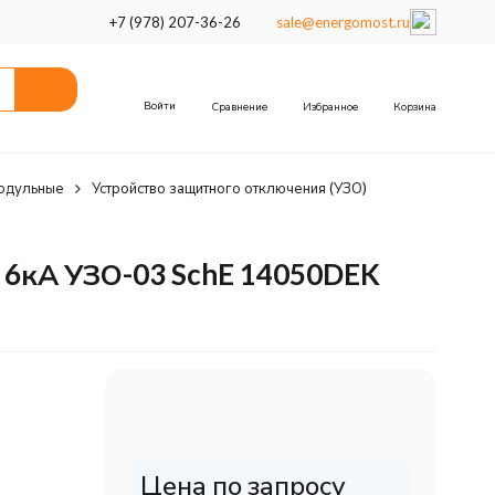
+7 (978) 207-36-26
sale@energomost.ru
Войти
Сравнение
Избранное
Корзина
одульные
Устройство защитного отключения (УЗО)
 6кА УЗО-03 SchE 14050DEK
Цена по запросу