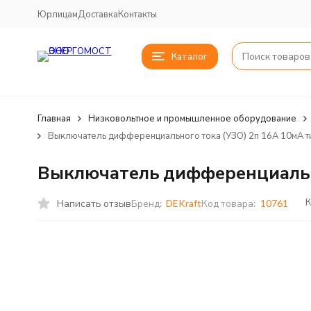
Юрлицам
Доставка
Контакты
Каталог
Главная
Низковольтное и промышленное оборудование
Выключатель дифференциального тока (УЗО) 2п 16А 10мА т
Выключатель дифференциально
К
Написать отзыв
Бренд:
DEKraft
Код товара:
10761