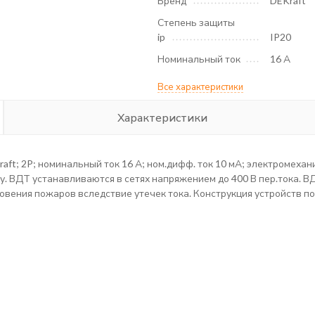
Бренд
DEKraft
Степень защиты
ip
IP20
Номинальный ток
16 А
Все характеристики
Характеристики
t; 2P; номинальный ток 16 А; ном.дифф. ток 10 мА; электромехан
йку. ВДТ устанавливаются в сетях напряжением до 400 В пер.тока.
овения пожаров вследствие утечек тока. Конструкция устройств п