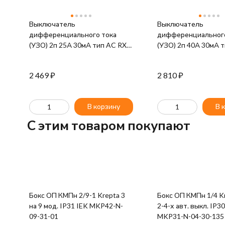
Выключатель
Выключатель
дифференциального тока
дифференциального
(УЗО) 2п 25А 30мА тип AC RX3
(УЗО) 2п 40А 30мА 
Leg 402024
Leg 402025
2 469
₽
2 810
₽
В корзину
В 
C этим товаром покупают
Бокс ОП КМПн 2/9-1 Krepta 3
Бокс ОП КМПн 1/4 Kr
на 9 мод. IP31 IEK MKP42-N-
2-4-х авт. выкл. IP3
09-31-01
MKP31-N-04-30-135