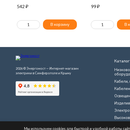
542
₽
99
₽
В корзину
В 
Каталог
2026 © Энергомост — Интернет-магазин
Низково
электрики в Симферополе и Крыму
оборудо
Кабели, 
Кабелен
Освеще
Изделия
Электро
Высоков
Инструме
Мы используем cookies для быстрой и удобной работы сай