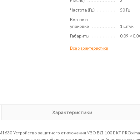
(число)
2
Частота (Гц)
50 Гц
Кол-во в
упаковке
1 штук
Габариты
0.09 × 0.0
Все характеристики
Характеристики
0 Устройство защитного отключения УЗО ВД-100 EKF PROxima – 
прикосновении к открытой проводке или к электрооборудованию, 