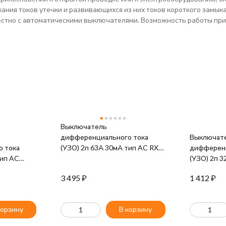
ания токов утечки и развивающихся из них токов короткого замыка
тно с автоматическими выключателями. Возможность работы при -
Выключатель
дифференциального тока
Выключат
 тока
(УЗО) 2п 63А 30мА тип AC RX3
дифференц
тип AC
Leg 402026
(УЗО) 2п 3
EK MDV15-
ВД-100 (э
3 495
₽
1 412
₽
EKF elcb-2
корзину
В корзину