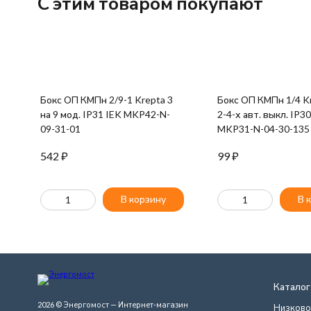
C этим товаром покупают
Бокс ОП КМПн 2/9-1 Krepta 3
Бокс ОП КМПн 1/4 Kr
на 9 мод. IP31 IEK MKP42-N-
2-4-х авт. выкл. IP3
09-31-01
MKP31-N-04-30-135
542
₽
99
₽
В корзину
В 
Каталог
2026 © Энергомост — Интернет-магазин
Низково