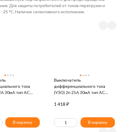
ния. Для защиты потребителей от токов перегрузки и
 25 °С. Наличие селективного исполнения.
ель
Выключатель
В
иального тока
дифференциального тока
д
2А 30мА тип AC
(УЗО) 2п 25А 30мА тип AC
(
лектромех.) PROxima
ВД-100 (электромех.) PROxima
В
1 418
₽
1
-32-30-em-pro
EKF elcb-2-25-30-em-pro
E
В корзину
В корзину