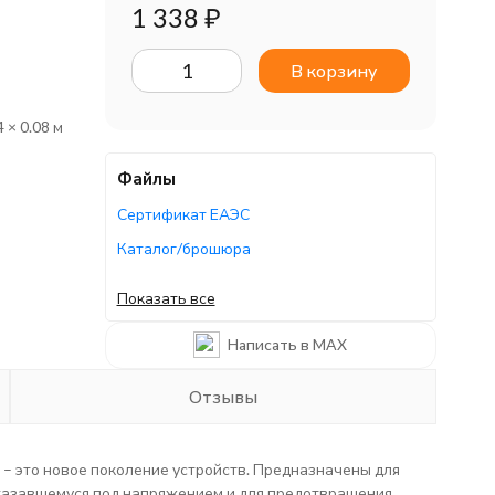
1 338
₽
В корзину
4 × 0.08 м
Файлы
Сертификат ЕАЭС
Каталог/брошюра
Руководство по эксплуатации
Показать все
Каталог/брошюра
Написать в MAX
Отзывы
это новое поколение устройств. Предназначены для
оказавшемуся под напряжением и для предотвращения