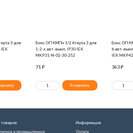
epta 3 для
Бокс ОП КМПн 1/2 Krepta 3 для
Бокс ОП КМ
0 IEK
1-2-х авт. выкл. IP30 IEK
6 авт. вык
MKP31-N-02-30-252
IEK MKP42
71
₽
363
₽
корзину
В корзину
 товаров
Информация
льтное и промышленное
Оплата