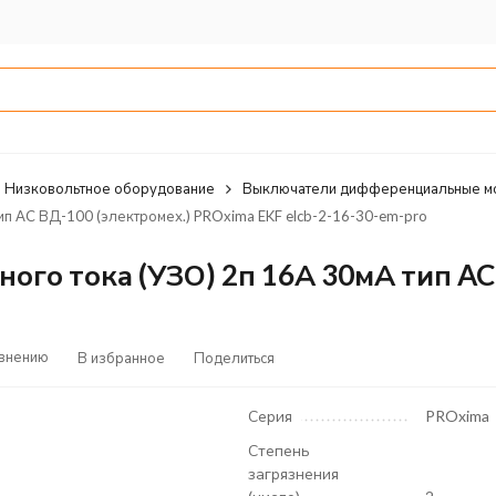
Низковольтное оборудование
Выключатели дифференциальные м
п AC ВД-100 (электромех.) PROxima EKF elcb-2-16-30-em-pro
о тока (УЗО) 2п 16А 30мА тип AC 
авнению
В избранное
Поделиться
Серия
PROxima
Степень
загрязнения