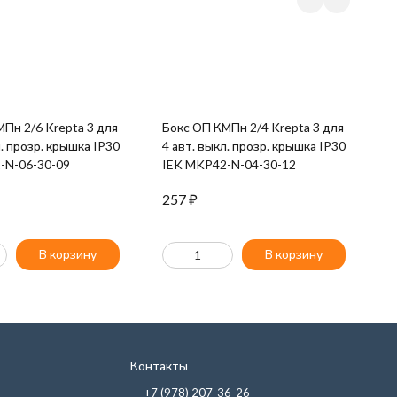
Пн 2/6 Krepta 3 для
Бокс ОП КМПн 2/4 Krepta 3 для
Ш
л. прозр. крышка IP30
4 авт. выкл. прозр. крышка IP30
P
-N-06-30-09
IEK MKP42-N-04-30-12
P
257
₽
2
В корзину
В корзину
Контакты
+7 (978) 207-36-26