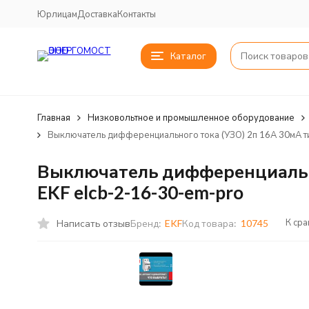
Юрлицам
Доставка
Контакты
Каталог
Главная
Низковольтное и промышленное оборудование
Выключатель дифференциального тока (УЗО) 2п 16А 30мА ти
Выключатель дифференциальног
EKF elcb-2-16-30-em-pro
К ср
Написать отзыв
Бренд:
EKF
Код товара:
10745