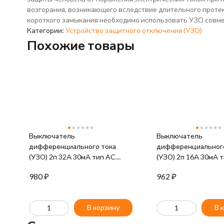
возгорания, возникающего вследствие длительного протек
короткого замыкания необходимо использовать УЗО совмес
Категории:
Устройство защитного отключения (УЗО)
Похожие товары
Выключатель
Выключатель
дифференциального тока
дифференциального
(УЗО) 2п 32А 30мА тип AC
(УЗО) 2п 16А 30мА 
ВД1-63 GENERICA IEK MDV15-
ВД1-63 GENERICA I
980
₽
962
₽
2-032-030
2-016-030
В корзину
В 