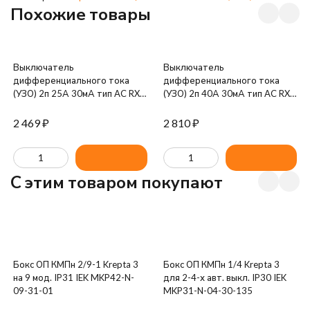
Похожие товары
Выключатель
Выключатель
дифференциального тока
дифференциального тока
(УЗО) 2п 25А 30мА тип AC RX3
(УЗО) 2п 40А 30мА тип AC RX3
Leg 402024
Leg 402025
2 469
₽
2 810
₽
C этим товаром покупают
Бокс ОП КМПн 2/9-1 Krepta 3
Бокс ОП КМПн 1/4 Krepta 3
на 9 мод. IP31 IEK MKP42-N-
для 2-4-х авт. выкл. IP30 IEK
09-31-01
MKP31-N-04-30-135