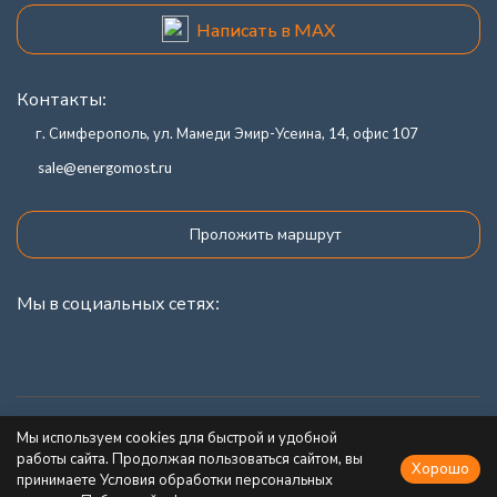
Написать в MAX
Контакты:
г. Симферополь, ул. Мамеди Эмир-Усеина, 14, офис 107
sale@energomost.ru
Проложить маршрут
Мы в социальных сетях:
Каталог товаров
Мы используем cookies для быстрой и удобной
работы сайта. Продолжая пользоваться сайтом, вы
Хорошо
Информация
принимаете Условия обработки персональных