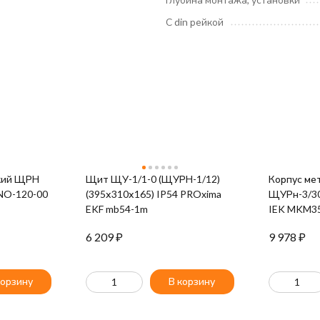
С din рейкой
кий ЩРН
Щит ЩУ-1/1-0 (ЩУРН-1/12)
Корпус ме
 NO-120-00
(395х310х165) IP54 PROxima
ЩУРн-3/30
EKF mb54-1m
IEK MKM35
6 209
₽
9 978
₽
корзину
В корзину