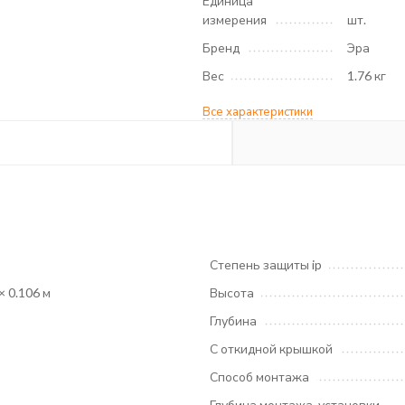
Единица
измерения
шт.
Бренд
Эра
Вес
1.76 кг
Все характеристики
Степень защиты ip
 × 0.106 м
Высота
Глубина
С откидной крышкой
Способ монтажа
Глубина монтажа, установки