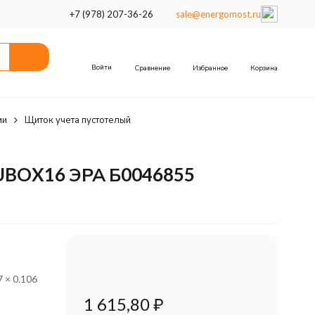
+7 (978) 207-36-26
sale@energomost.ru
Войти
Сравнение
Избранное
Корзина
ии
Щиток учета пустотелый
_UBOX16 ЭРА Б0046855
7 × 0.106
1 615,80
₽