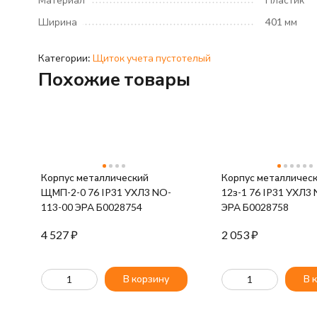
Ширина
401 мм
Категории:
Щиток учета пустотелый
Похожие товары
Корпус металлический
Корпус металличес
ЩМП-2-0 76 IP31 УХЛ3 NO-
12з-1 76 IP31 УХЛ3
113-00 ЭРА Б0028754
ЭРА Б0028758
4 527
₽
2 053
₽
В корзину
В 