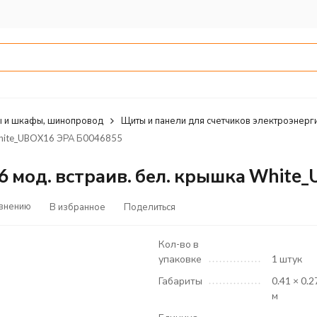
 и шкафы, шинопровод
Щиты и панели для счетчиков электроэнерг
White_UBOX16 ЭРА Б0046855
 мод. встраив. бел. крышка White
авнению
В избранное
Поделиться
Кол-во в
упаковке
1 штук
Габариты
0.41 × 0.2
м