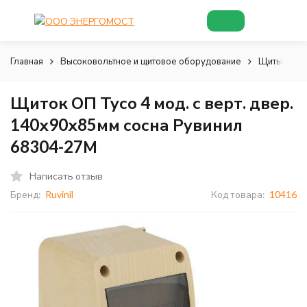
Главная
Высоковольтное и щитовое оборудование
Щиты и шк
Щиток ОП Тусо 4 мод. с верт. двер.
140х90х85мм сосна Рувинил
68304-27М
Написать отзыв
Бренд:
Ruvinil
Код товара:
10416