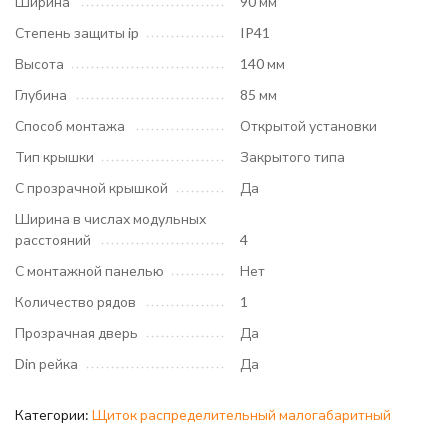
Ширина
90 мм
Степень защиты ip
IP41
Высота
140 мм
Глубина
85 мм
Способ монтажа
Открытой установки
Тип крышки
Закрытого типа
С прозрачной крышкой
Да
Ширина в числах модульных
расстояний
4
С монтажной панелью
Нет
Количество рядов
1
Прозрачная дверь
Да
Din рейка
Да
Категории:
Щиток распределительный малогабаритный