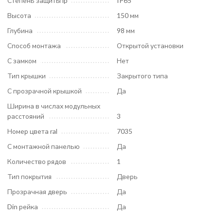
Степень защиты ip
IP65
Высота
150 мм
Глубина
98 мм
Способ монтажа
Открытой установки
С замком
Нет
Тип крышки
Закрытого типа
С прозрачной крышкой
Да
Ширина в числах модульных
расстояний
3
Номер цвета ral
7035
С монтажной панелью
Да
Количество рядов
1
Тип покрытия
Дверь
Прозрачная дверь
Да
Din рейка
Да