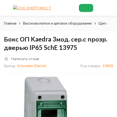
Главная
Высоковольтное и щитовое оборудование
Щиты и шк
Бокс ОП Kaedra 3мод. сер.с прозр.
дверью IP65 SchE 13975
Написать отзыв
Бренд:
Schneider Electric
Код товара:
10403