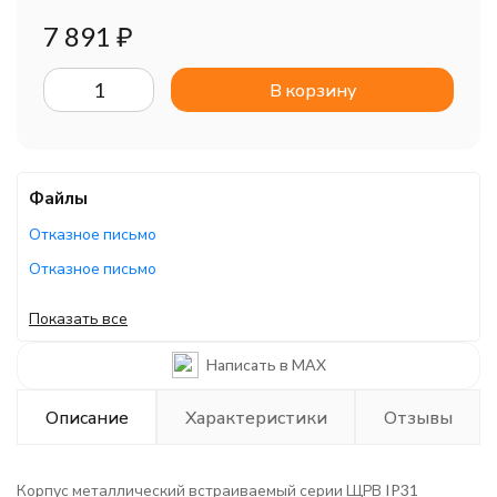
7 891
₽
В корзину
Файлы
Отказное письмо
Отказное письмо
Пожарный сертификат
Показать все
Отказное письмо
Написать в MAX
Руководство по эксплуатации
Декларация ЕАЭС
Описание
Характеристики
Отзывы
Каталог/брошюра
Корпус металлический встраиваемый серии ЩРВ IP31