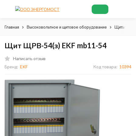
Главная
Высоковольтное и щитовое оборудование
Щиты и шк
Щит ЩРВ-54(з) EKF mb11-54
Написать отзыв
Бренд:
EKF
Код товара:
10394