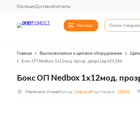
Юрлицам
Доставка
Контакты
Каталог
Главная
Высоковольтное и щитовое оборудование
Щиты
Бокс ОП Nedbox 1х12мод. прозр. дверь Leg 601246
Бокс ОП Nedbox 1х12мод. прозр
К
Написать отзыв
Бренд:
Legrand
Код товара:
10316