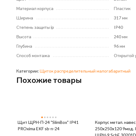
Материал корпуса
Пластик
Ширина
317 мм
Степень защиты ip
IP40
Высота
240 мм
Глубина
96 мм
Способ монтажа
Открытой 
Категории:
Щиток распределительный малогабаритный
Похожие товары
Щит ЩРН-П-24 "SlimBox" IP41
Корпус метал. навес
PROxima EKF sb-n-24
250х250х120 9мод. 
ЩРН-9 SchE 30201