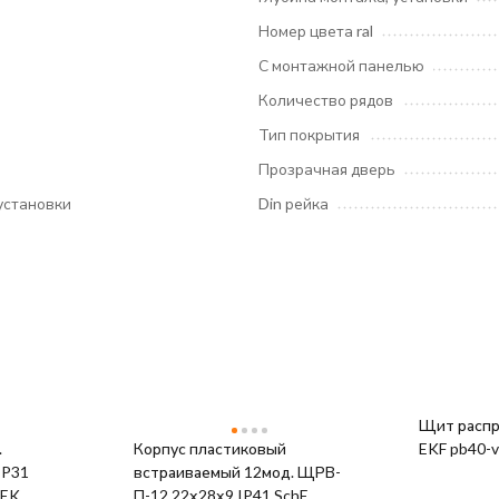
Номер цвета ral
С монтажной панелью
Количество рядов
Тип покрытия
Прозрачная дверь
установки
Din рейка
Щит распр
.
Корпус пластиковый
EKF pb40-v
IP31
встраиваемый 12мод. ЩРВ-
DEK
П-12 22х28х9 IP41 SchE