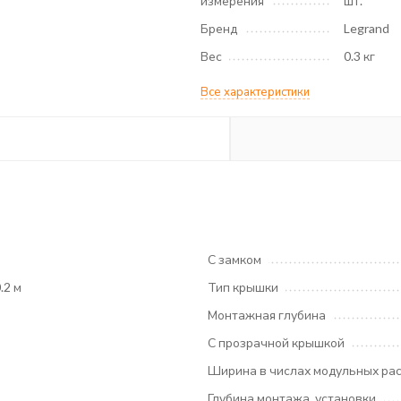
измерения
шт.
Бренд
Legrand
Вес
0.3 кг
Все характеристики
С замком
0.2 м
Тип крышки
Монтажная глубина
С прозрачной крышкой
Ширина в числах модульных ра
Глубина монтажа, установки