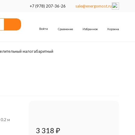
+7 (978) 207-36-26
sale@energomost.ru
Войти
Сравнение
Избранное
Корзина
елительный малогабаритный
 0.2 м
3 318
₽