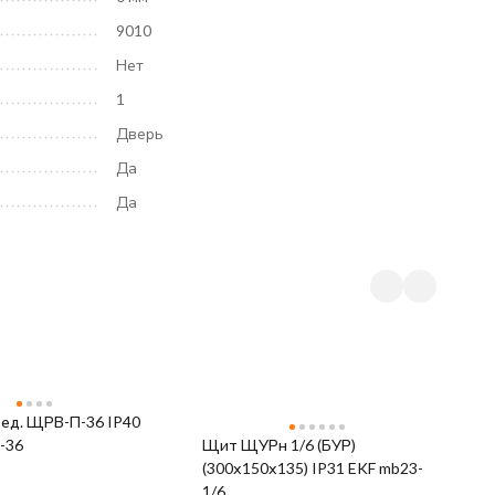
9010
Нет
1
Дверь
Да
Да
ед. ЩРВ-П-36 IP40
-36
Щит ЩУРн 1/6 (БУР)
(300х150х135) IP31 EKF mb23-
К
1/6
п