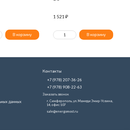
в
M
1 521
₽
2
В корзину
В корзину
Контакты
+7 (978) 207-36-26
+7 (978) 908-22-63
Заказать звонок
г. Симферополь, ул. Мамеди Эмир-Усеина,
ьных данных
14, офис 107
sale@energomost.ru