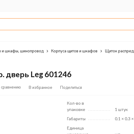
 и шкафы, шинопровод
Корпуса щитов и шкафов
Щиток распред
. дверь Leg 601246
 сравнению
В избранное
Поделиться
Кол-во в
упаковке
1 штук
Габариты
0.1 × 0.3 ×
Единица