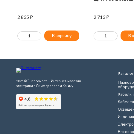
2 835
₽
2 713
₽
В корзину
В 
Каталог
2026 © Энергомост — Интернет-магазин
Низково
электрики в Симферополе и Крыму
оборудо
Кабели, 
Кабелен
Освеще
Изделия
Электро
Высоков