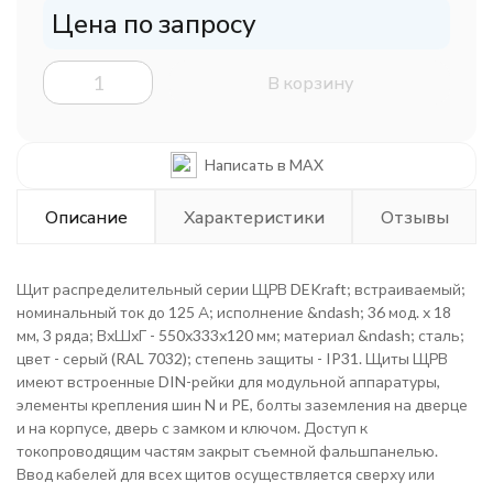
Цена по запросу
В корзину
Написать в MAX
Описание
Характеристики
Отзывы
Щит распределительный серии ЩРВ DEKraft; встраиваемый;
номинальный ток до 125 А; исполнение &ndash; 36 мод. х 18
мм, 3 ряда; ВхШхГ - 550х333х120 мм; материал &ndash; сталь;
цвет - серый (RAL 7032); степень защиты - IP31. Щиты ЩРВ
имеют встроенные DIN-рейки для модульной аппаратуры,
элементы крепления шин N и PE, болты заземления на дверце
и на корпусе, дверь с замком и ключом. Доступ к
токопроводящим частям закрыт съемной фальшпанелью.
Ввод кабелей для всех щитов осуществляется сверху или