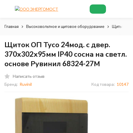
Главная
Высоковольтное и щитовое оборудование
Щиты и шк
Щиток ОП Тусо 24мод. с двер.
370х302х95мм IP40 сосна на светл.
основе Рувинил 68324-27М
Написать отзыв
Бренд:
Ruvinil
Код товара:
10147