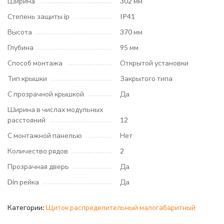
Ширина
302 мм
Степень защиты ip
IP41
Высота
370 мм
Глубина
95 мм
Способ монтажа
Открытой установки
Тип крышки
Закрытого типа
С прозрачной крышкой
Да
Ширина в числах модульных
расстояний
12
С монтажной панелью
Нет
Количество рядов
2
Прозрачная дверь
Да
Din рейка
Да
Категории:
Щиток распределительный малогабаритный