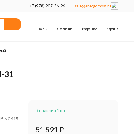
+7 (978) 207-36-26
sale@energomost.ru
Войти
Сравнение
Избранное
Корзина
лый
4-31
В наличии 1 шт.
15 × 0.415
51 591
₽