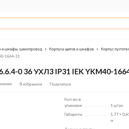
 и шкафы, шинопровод
Корпуса щитов и шкафов
Корпус пустоте
40-1664-31
6.4-0 36 УХЛ3 IP31 IEK YKM40-166
внению
В избранное
Поделиться
Кол-во в
упаковке
1 штук
Габариты
1.77 × 0.6
м