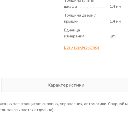
Толщина плиты
шкафа
1.4 мм
Толщина двери /
крышки
1.4 мм
Единица
измерения
шт.
Все характеристики
Характеристики
азных электрощитов: силовых, управления, автоматики. Сварной м
ль заказывается отдельно).